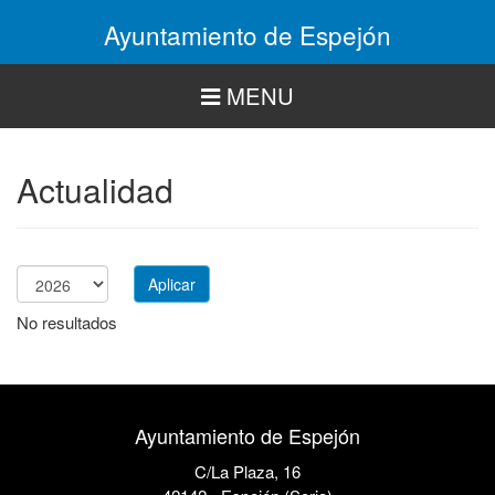
Pasar
Ayuntamiento de Espejón
al
contenido
principal
MENU
Actualidad
Aplicar
Año
No resultados
Ayuntamiento de Espejón
C/La Plaza, 16