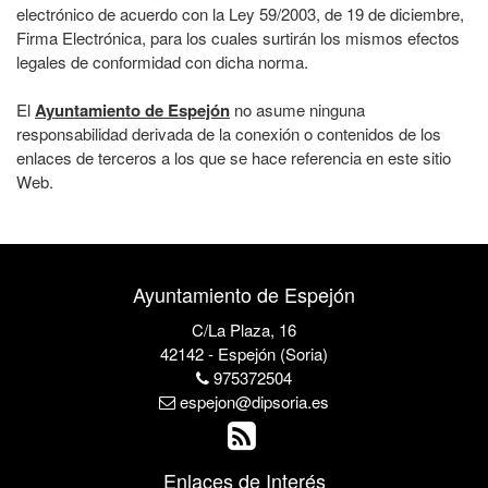
electrónico de acuerdo con la Ley 59/2003, de 19 de diciembre,
Firma Electrónica, para los cuales surtirán los mismos efectos
legales de conformidad con dicha norma.
El
Ayuntamiento de Espejón
no asume ninguna
responsabilidad derivada de la conexión o contenidos de los
enlaces de terceros a los que se hace referencia en este sitio
Web.
Ayuntamiento de Espejón
C/La Plaza, 16
42142 - Espejón (Soria)
975372504
espejon@dipsoria.es
Enlaces de Interés