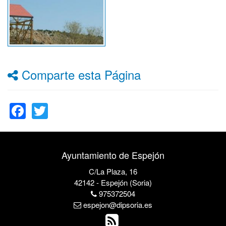
Comparte esta Página
Facebook
Twitter
Ayuntamiento de Espejón
C/La Plaza, 16
42142 - Espejón (Soria)
975372504
espejon@dipsoria.es