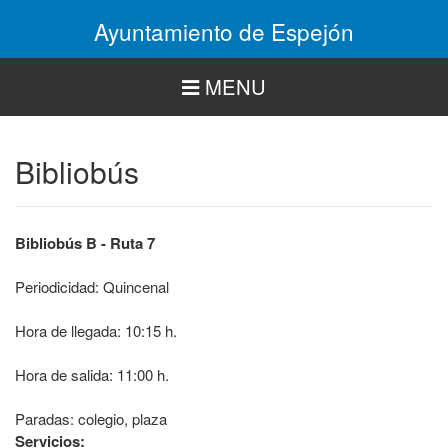
Pasar
Ayuntamiento de Espejón
al
contenido
principal
MENU
Bibliobús
Bibliobús B - Ruta 7
Periodicidad: Quincenal
Hora de llegada: 10:15 h.
Hora de salida: 11:00 h.
Paradas: colegio, plaza
Servicios: