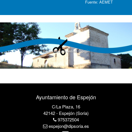
Fuente:
AEMET
Bienvenidos a la web de Espejón
Ayuntamiento de Espejón
C/La Plaza, 16
42142 - Espejón (Soria)
975372504
espejon@dipsoria.es