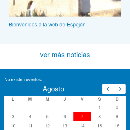
Bienvenidos a la web de Espejón
ver más noticias
No existen eventos.
Agosto
Prev
Nex
L
M
M
J
V
S
D
1
2
3
4
5
6
7
8
9
10
11
12
13
14
15
16