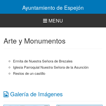
Pasar
Ayuntamiento de Espejón
al
contenido
principal
MENU
Arte y Monumentos
Ermita de Nuestra Señora de Brezales
Iglesia Parroquial Nuestra Señora de la Asunción
Restos de un castillo
Galería de Imágenes