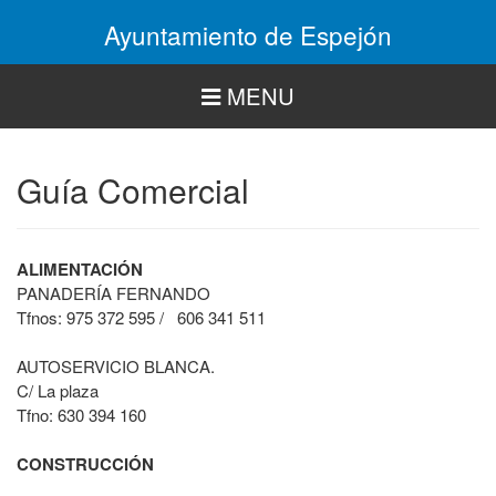
Pasar
Ayuntamiento de Espejón
al
contenido
principal
MENU
Guía Comercial
ALIMENTACIÓN
PANADERÍA FERNANDO
Tfnos: 975 372 595 / 606 341 511
AUTOSERVICIO BLANCA.
C/ La plaza
Tfno: 630 394 160
CONSTRUCCIÓN