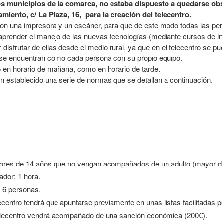
 municipios de la comarca, no estaba dispuesto a quedarse obso
miento, c/ La Plaza, 16, para la creación del telecentro.
on una impresora y un escáner, para que de este modo todas las pe
render el manejo de las nuevas tecnologías (mediante cursos de info
 disfrutar de ellas desde el medio rural, ya que en el telecentro se pue
 se encuentran como cada persona con su propio equipo.
to en horario de mañana, como en horario de tarde.
an establecido una serie de normas que se detallan a continuación.
 menores de 14 años que no vengan acompañados de un adulto (mayor d
dor: 1 hora.
 6 personas.
ecentro tendrá que apuntarse previamente en unas listas facilitadas p
telecentro vendrá acompañado de una sanción económica (200€).