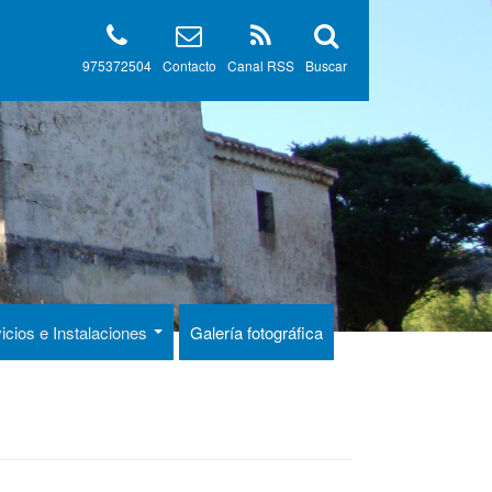
975372504
Contacto
Canal RSS
Buscar
icios e Instalaciones
Galería fotográfica