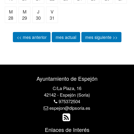
M
M
J
V
28
29
30
31
<< mes anterior
mes actual
mes siguiente >>
Ayuntamiento de Espejón
C/La Plaza, 16
42142 - Espejón (Soria)
975372504
espejon@dipsoria.es
Enlaces de Interés