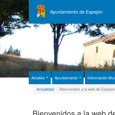
Pasar
al
Ayuntamiento de Espejón
contenido
principal
Alcaldía
Ayuntamiento
Información Mun
Actualidad
Bienvenidos a la web de Espejón
Bienvenidos a la web d