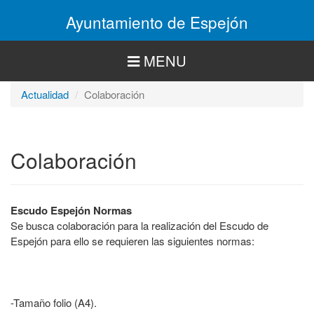
Pasar
Ayuntamiento de Espejón
al
contenido
principal
MENU
Actualidad
Colaboración
Colaboración
Escudo Espejón Normas
Se busca colaboración para la realización del Escudo de
Espejón para ello se requieren las siguientes normas:
-Tamaño folio (A4).